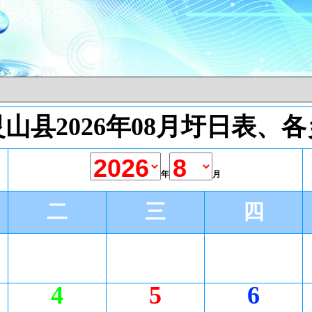
山县2026年08月圩日表、
年
月
二
三
四
4
5
6