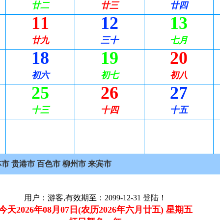
廿二
廿三
廿四
11
12
13
廿九
三十
七月
18
19
20
初六
初七
初八
25
26
27
十三
十四
十五
林市
贵港市
百色市
柳州市
来宾市
用户：游客,有效期至：2099-12-31
登陆
！
今天2026年08月07日(农历2026年六月廿五) 星期五