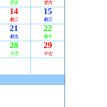
廿五
廿六
14
15
初二
初三
21
22
初九
初十
28
29
十六
十七