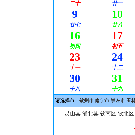
二十
廿一
9
10
廿七
廿八
16
17
初四
初五
23
24
十一
十二
30
31
十八
十九
请选择市：
钦州市
南宁市
崇左市
玉
灵山县
浦北县
钦南区
钦北区