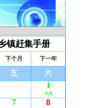
各乡镇赶集手册
下个月
下一年
五
六
1
十九
7
8