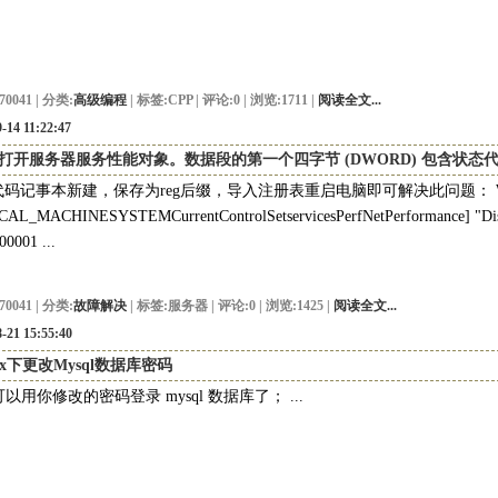
70041 | 分类:
高级编程
| 标签:
CPP
| 评论:0 | 浏览:1711 |
阅读全文...
-14 11:22:47
打开服务器服务性能对象。数据段的第一个四字节 (DWORD) 包含状态代
码记事本新建，保存为reg后缀，导入注册表重启电脑即可解决此问题： Window
AL_MACHINESYSTEMCurrentControlSetservicesPerfNetPerformance] "Dis
00001 ...
70041 | 分类:
故障解决
| 标签:
服务器
| 评论:0 | 浏览:1425 |
阅读全文...
-21 15:55:40
nux下更改Mysql数据库密码
就可以用你修改的密码登录 mysql 数据库了； ...