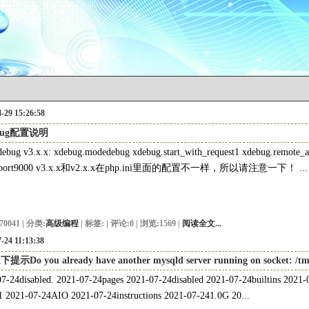
-29 15:26:58
bug配置说明
ebug v3.x.x: xdebug.modedebug xdebug.start_with_request1 xdebug.remote_au
_port9000 v3.x.x和v2.x.x在php.ini里面的配置不一样，所以请注意一下！ ...
70041 | 分类:
高级编程
| 标签:
| 评论:0 | 浏览:1569 |
阅读全文...
-24 11:13:38
x下提示Do you already have another mysqld server running on socket: /tm
7-24disabled. 2021-07-24pages 2021-07-24disabled 2021-07-24builtins 2021
1 2021-07-24AIO 2021-07-24instructions 2021-07-241.0G 20...