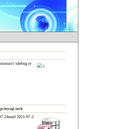
tostart1 xdebug.re
p/mysql.sock
-07-24used 2021-07-2