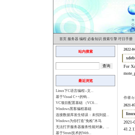
首页
服务器
编程
必备知识
搜索引擎
圩日手册
2022-04
站内搜索
xde
For Xd
mote
最近浏览
Linux下C语言编程--文...
基于Visual C++的钩...
作者:ly
VC项目配置基础 （VC6....
2021-07
Windows黑客编程基础
linu
连接数据库发生错误：未找到提...
Windows为你打造“免检”木马
2021-0
无法打开服务器服务性能对象。...
41.2.1
基于Struts技术的Web...