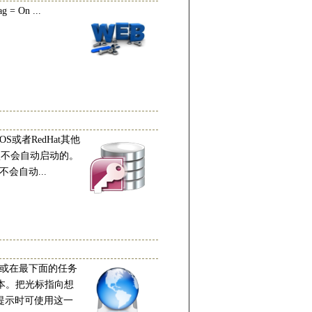
= On ...
OS或者RedHat其他
默认不会自动启动的。
然不会自动...
窗口（或在最下面的任务
文本。把光标指向想
l 提示时可使用这一