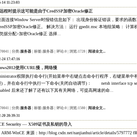
-14 11:23:03
89远程时提示这可能是由于CredSSP加密Oracle修正
面连接Window Server时报错信息如下： 出现身份验证错误，要求的
redSSP加密Oracle修正。 解决方法： 运行 gpedit.msc 本地组策略： 
凭据分配>加密Oracle修正 选择...
70041 | 分类:
服务器
| 标签:
服务器
| 评论:0 | 浏览:1728 |
阅读全文...
-24 17:47:16
dows2012使用CURL慢，网络慢
ministrator权限执行命令行(开始菜单中右键点击命令行程序，右键菜单
，并在命令行中执行一下命令(关闭自动调节)： netsh interface tcp set globa
=disabled 后来还了解了还有以下其有关网络，可提高网速的命...
70041 | 分类:
服务器
| 标签:
服务器
| 评论:0 | 浏览:1580 |
阅读全文...
-20 20:39:31
CE Security --- X509证书及私钥的导入
M-WinCE 来源：http://blog.csdn.net/nanjianhui/article/details/5797772 fRet