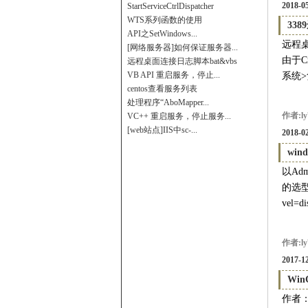
2018-05
StartServiceCtrlDispatcher
WTS系列函数的使用
33
API之SetWindows...
远程桌
[网络服务器]如何保证服务器...
由于C
远程桌面连接日志脚本bat&vbs
VB API 重启服务，停止...
系统>
centos查看服务列表
处理程序“AboMapper...
作者:ly
VC++ 重启服务，停止服务...
[web站点]IIS中sc-...
2018-02
win
以Ad
的选型)
vel
作者:ly
2017-12
Win
作者：AR