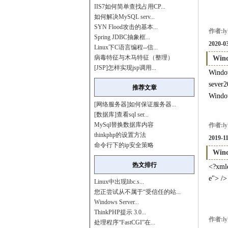
IIS7如何简单查找占用CP...
如何解决MySQL serv...
SYN Flood攻击的基本...
作者:ly
Spring JDBC抽象框...
2020-03
Linux下C语言编程--信...
病毒特征与木马特征（整理）
Win
[JSP]怎样实现jsp调用...
Win
sev
推荐文章
Wind
[网络服务器]如何保证服务器...
[数据库]查看sql ser...
MySql替换数据库内容
作者:ly
thinkphp的设置方法
2019-11
命令行下的ip安全策略
Win
热文排行
<?xmle
e"> />
Linux中出现libc.s...
您正尝试从不属于“受信任的站...
Windows Server...
ThinkPHP提示 3.0...
作者:ly
处理程序“FastCGI”在...